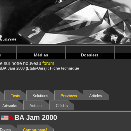
nintendoju/www/Jeu-V2.php
on line
68
nintendoju/www/Jeu-V2.php
on line
72
u
Médias
Dossiers
ire sur notre nouveau
forum
NBA Jam 2000 (États-Unis) : Fiche technique
Tests
Solutions
Previews
Articles
Artworks
Astuces
Crédits
N
BA Jam 2000
Textes
Communauté