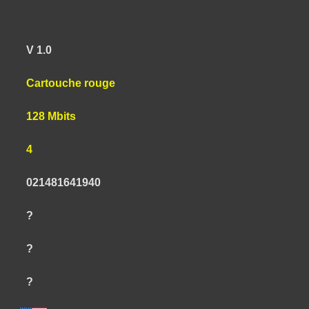
V 1.0
Cartouche rouge
128 Mbits
4
021481641940
?
?
?