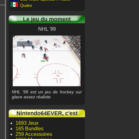
Quake
Le jeu du moment
NHL '99
NHL '99 est un jeu de hockey sur
glace assez réaliste.
Nintendo64EVER, c'est
1693 Jeux
165 Bundles
259 Accessoires