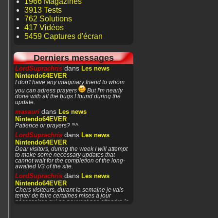
1966 Magazines
3913 Tests
762 Solutions
417 Vidéos
5459 Captures d'écran
Derniers messages
dans
LordSuprachris
Les news
Nintendo64EVER
I don't have any imaginary friend to whom
you can adress prayers
But I'm nearly
done with all the bugs I found during the
update.
dans
masauri
Les news
Nintendo64EVER
Patience or prayers? '^^
dans
LordSuprachris
Les news
Nintendo64EVER
Dear visitors, during the week I will attempt
to make some necessary updates that
cannot wait for the completion of the long-
awaited V3 of the site.
dans
LordSuprachris
Les news
Nintendo64EVER
Chers visiteurs, durant la semaine je vais
tenter de faire certaines mises à jour
nécessaires qui ne peuvent pas attendre la
finalisation de
dans
masauri
General Discussion