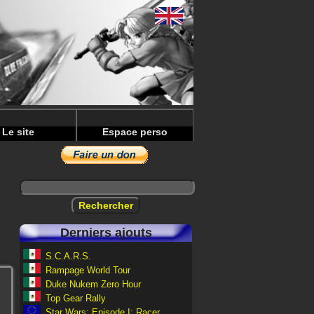
Le site
Espace perso
Derniers ajouts
S.C.A.R.S.
Rampage World Tour
Duke Nukem Zero Hour
Top Gear Rally
Star Wars: Episode I: Racer