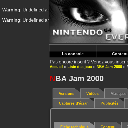
Warning
: Undefined array key "HTTP_REFERER" in
/home/
Warning
: Undefined array key "HTTP_REFERER" in
/home/
La console
Conten
Pas encore inscrit ? Venez vous inscr
Accueil
Liste des jeux
NBA Jam 2000
N
BA Jam 2000
Versions
Vidéos
Musiques
Captures d'écran
Publicités
Fiche technique
Contenu