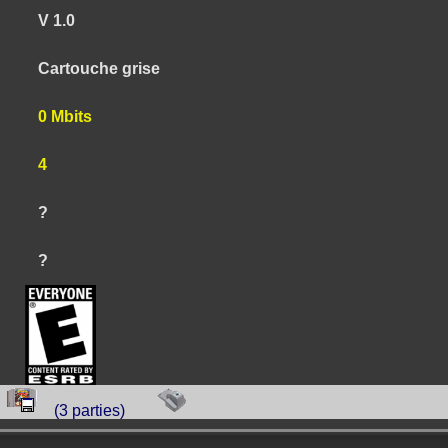
V 1.0
Cartouche grise
0 Mbits
4
?
?
(3 parties)