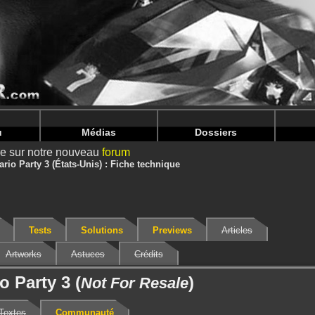
nintendoju/www/Jeu-V2.php
on line
68
nintendoju/www/Jeu-V2.php
on line
72
u
Médias
Dossiers
ire sur notre nouveau
forum
ario Party 3 (États-Unis) : Fiche technique
Tests
Solutions
Previews
Articles
Artworks
Astuces
Crédits
io Party 3 (
)
Not For Resale
Textes
Communauté