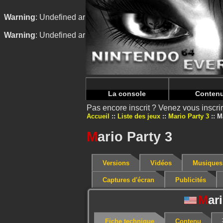
Warning
: Undefined array key "HTTP_REFERER" in
/home/
Warning
: Undefined array key "HTTP_REFERER" in
/home/
La console
Conten
Pas encore inscrit ? Venez vous inscr
Accueil
Liste des jeux
Mario Party 3
M
M
ario Party 3
Versions
Vidéos
Musiques
Captures d'écran
Publicités
M
ar
Fiche technique
Contenu