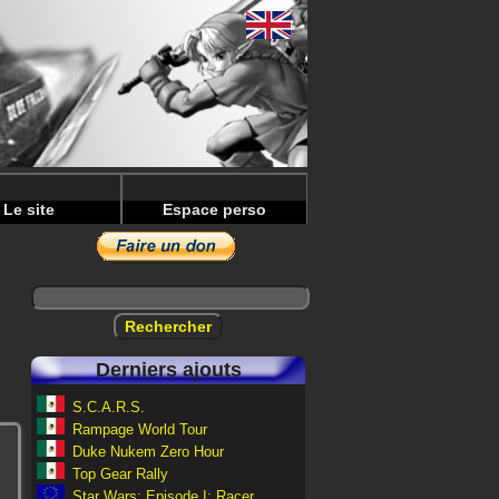
Le site
Espace perso
Derniers ajouts
S.C.A.R.S.
Rampage World Tour
Duke Nukem Zero Hour
Top Gear Rally
Star Wars: Episode I: Racer