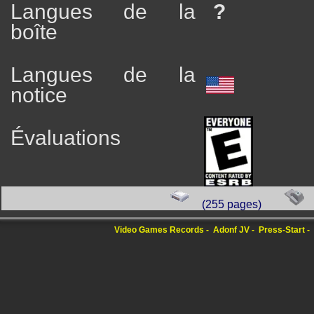
Langues de la
?
boîte
Langues de la
notice
Évaluations
(255 pages)
Video Games Records
Adonf JV
Press-Start