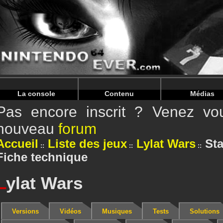
Warning
: Undefined array key "HTTP_REFERER" in
/home/
Warning
: Undefined array key "HTTP_REFERER" in
/home/
La console
Contenu
Médias
Pas encore inscrit ? Venez vou
nouveau
forum
Accueil
Liste des jeux
Lylat Wars
Sta
Fiche technique
L
ylat Wars
Versions
Vidéos
Musiques
Tests
Solutions