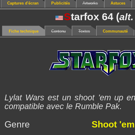
Captures d'écran
Publicités
Artworks
Astuces
S
tarfox 64 (
alt.
Fiche technique
Contenu
Textes
Communauté
Lylat Wars est un shoot 'em up en
compatible avec le Rumble Pak.
Genre
Shoot 'em