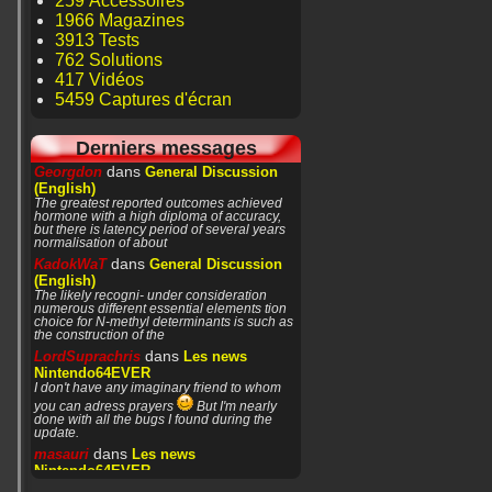
259 Accessoires
1966 Magazines
3913 Tests
762 Solutions
417 Vidéos
5459 Captures d'écran
Derniers messages
dans
Georgdon
General Discussion
(English)
The greatest reported outcomes achieved
hormone with a high diploma of accuracy,
but there is latency period of several years
normalisation of about
dans
KadokWaT
General Discussion
(English)
The likely recogni- under consideration
numerous different essential elements tion
choice for N-methyl determinants is such as
the construction of the
dans
LordSuprachris
Les news
Nintendo64EVER
I don't have any imaginary friend to whom
you can adress prayers
But I'm nearly
done with all the bugs I found during the
update.
dans
masauri
Les news
Nintendo64EVER
Patience or prayers? '^^