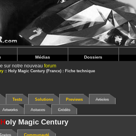
nintendoju/www/Jeu-V2.php
on line
68
nintendoju/www/Jeu-V2.php
on line
72
u
Médias
Dossiers
ire sur notre nouveau
forum
ry
Holy Magic Century (France) : Fiche technique
Tests
Solutions
Previews
Articles
Artworks
Astuces
Crédits
H
oly Magic Century
Textes
Communauté