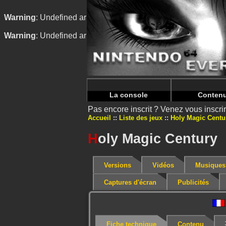
Warning
: Undefined array key "HTTP_REFERER" in
/home/
Warning
: Undefined array key "HTTP_REFERER" in
/home/
La console
Conten
Pas encore inscrit ? Venez vous inscr
Accueil
Liste des jeux
Holy Magic Centu
H
oly Magic Century
Versions
Vidéos
Musiques
Captures d'écran
Publicités
Fiche technique
Contenu