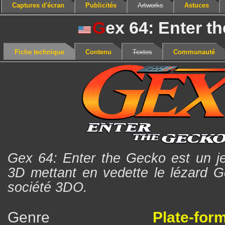
Captures d'écran
Publicités
Artworks
Astuces
G
ex 64: Enter t
Fiche technique
Contenu
Textes
Communauté
Gex 64: Enter the Gecko est un j
3D mettant en vedette le lézard G
société 3DO.
Genre
Plate-for