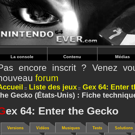
Warning
: Undefined array key "HTTP_REFERER" in
/home/
Warning
: Undefined array key "HTTP_REFERER" in
/home/
La console
Contenu
Médias
Pas encore inscrit ? Venez vou
nouveau
forum
Accueil
Liste des jeux
Gex 64: Enter 
the Gecko (États-Unis) : Fiche techniqu
G
ex 64: Enter the Gecko
Versions
Vidéos
Musiques
Tests
Solutions