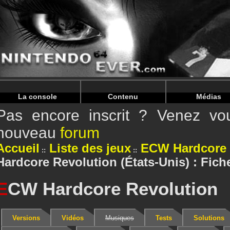
Warning
: Undefined array key "HTTP_REFERER" in
/home/
Warning
: Undefined array key "HTTP_REFERER" in
/home/
La console
Contenu
Médias
Pas encore inscrit ? Venez vou
nouveau
forum
Accueil
Liste des jeux
ECW Hardcore 
Hardcore Revolution (États-Unis) : Fich
E
CW Hardcore Revolution
Versions
Vidéos
Musiques
Tests
Solutions