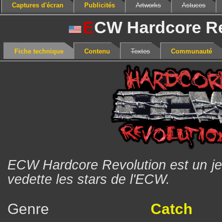
Captures d'écran
Publicités
Artworks
Astuces
E
CW Hardcore Re
Fiche technique
Contenu
Textes
Communauté
ECW Hardcore Revolution est un je
vedette les stars de l'ECW.
Genre
Catch