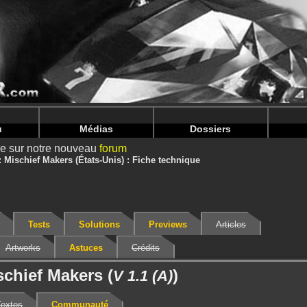
nintendoju/www/Jeu-V2.php
on line
68
nintendoju/www/Jeu-V2.php
on line
72
u
Médias
Dossiers
ire sur notre nouveau
forum
Mischief Makers (États-Unis) : Fiche technique
Tests
Solutions
Previews
Articles
Artworks
Astuces
Crédits
schief Makers (
)
V 1.1 (A)
Textes
Communauté