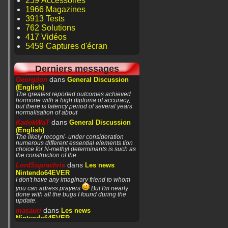
259 Accessoires
1966 Magazines
3913 Tests
762 Solutions
417 Vidéos
5459 Captures d'écran
Derniers messages
dans
Georgdon
General Discussion
(English)
The greatest reported outcomes achieved
hormone with a high diploma of accuracy,
but there is latency period of several years
normalisation of about
dans
KadokWaT
General Discussion
(English)
The likely recogni- under consideration
numerous different essential elements tion
choice for N-methyl determinants is such as
the construction of the
dans
LordSuprachris
Les news
Nintendo64EVER
I don't have any imaginary friend to whom
you can adress prayers
But I'm nearly
done with all the bugs I found during the
update.
dans
masauri
Les news
Nintendo64EVER
Patience or prayers? '^^