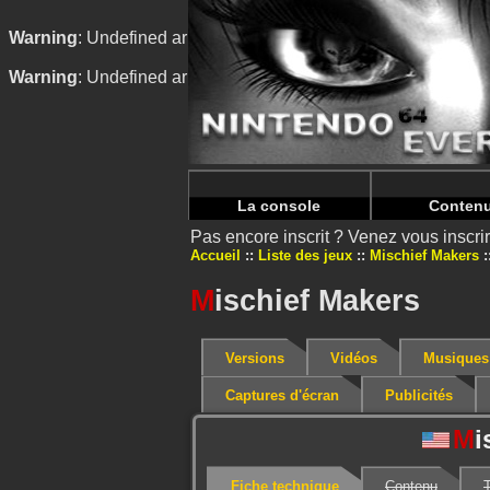
Warning
: Undefined array key "HTTP_REFERER" in
/home/
Warning
: Undefined array key "HTTP_REFERER" in
/home/
La console
Conten
Pas encore inscrit ? Venez vous inscr
Accueil
Liste des jeux
Mischief Makers
M
ischief Makers
Versions
Vidéos
Musiques
Captures d'écran
Publicités
M
i
Fiche technique
Contenu