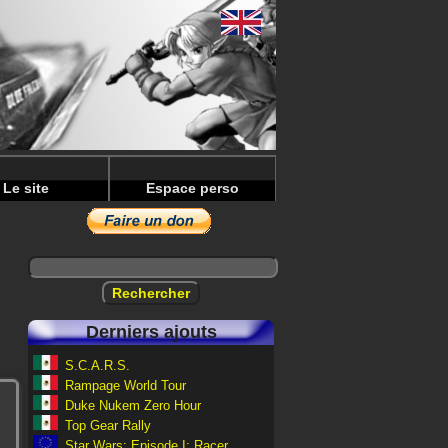
Le site
Espace perso
Derniers ajouts
S.C.A.R.S.
Rampage World Tour
Duke Nukem Zero Hour
Top Gear Rally
Star Wars: Episode I: Racer