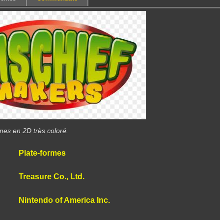
mes en 2D très coloré.
Plate-formes
Treasure Co., Ltd.
Nintendo of America Inc.