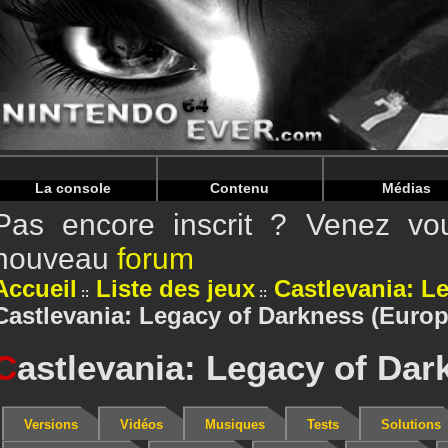
Warning
: Undefined array key "HTTP_REFERER" in
/home/
Warning
: Undefined array key "HTTP_REFERER" in
/home/
La console
Contenu
Médias
Pas encore inscrit ? Venez vou
nouveau
forum
Accueil
Liste des jeux
Castlevania: L
Castlevania: Legacy of Darkness (Europ
C
astlevania: Legacy of Dar
Versions
Vidéos
Musiques
Tests
Solutions