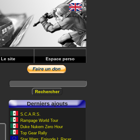
Le site
Espace perso
Derniers ajouts
S.C.A.R.S.
Rampage World Tour
Duke Nukem Zero Hour
Top Gear Rally
Star Wars: Episode I: Racer