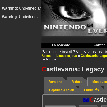
Warning
: Undefined array key "HTTP_REFERER" in
/home/
Warning
: Undefined array key "HTTP_REFERER" in
/home/
La console
Conten
Pas encore inscrit ? Venez vous inscr
Accueil
Liste des jeux
Castlevania: Lega
technique
C
astlevania: Legacy
Versions
Vidéos
Musiques
Captures d'écran
Publicités
C
astl