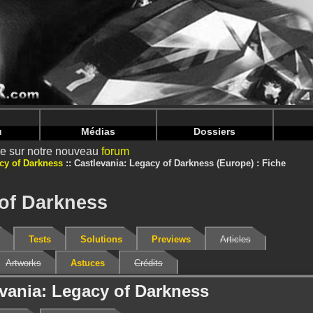
nintendoju/www/Jeu-V2.php
on line
68
nintendoju/www/Jeu-V2.php
on line
72
u
Médias
Dossiers
ire sur notre nouveau
forum
cy of Darkness
Castlevania: Legacy of Darkness (Europe) : Fiche
 of Darkness
Tests
Solutions
Previews
Articles
Artworks
Astuces
Crédits
evania: Legacy of Darkness