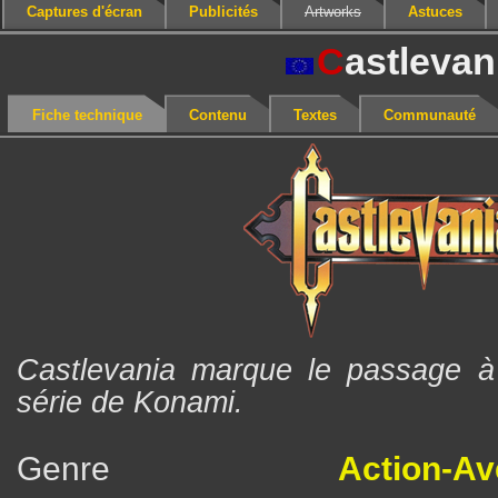
Captures d'écran
Publicités
Artworks
Astuces
C
astlevan
Fiche technique
Contenu
Textes
Communauté
Castlevania marque le passage à
série de Konami.
Genre
Action-Av