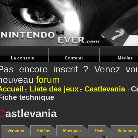
Warning
: Undefined array key "HTTP_REFERER" in
/home/
Warning
: Undefined array key "HTTP_REFERER" in
/home/
La console
Contenu
Médias
Pas encore inscrit ? Venez vou
nouveau
forum
Accueil
Liste des jeux
Castlevania
Ca
Fiche technique
C
astlevania
Versions
Vidéos
Musiques
Tests
Solutions