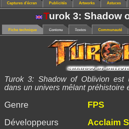
Captures d'écran
Publicités
Artworks
Astuces
T
urok 3: Shadow o
Fiche technique
Contenu
Textes
Communauté
Turok 3: Shadow of Oblivion est
dans un univers mêlant préhistoire e
Genre
FPS
Développeurs
Acclaim S