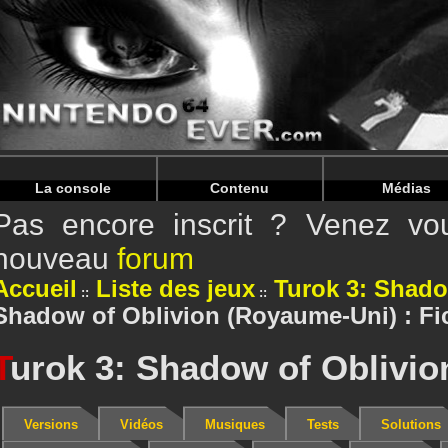
Warning
: Undefined array key "HTTP_REFERER" in
/home/
Warning
: Undefined array key "HTTP_REFERER" in
/home/
La console
Contenu
Médias
Pas encore inscrit ? Venez vou
nouveau
forum
Accueil
Liste des jeux
Turok 3: Shado
Shadow of Oblivion (Royaume-Uni) : Fi
T
urok 3: Shadow of Oblivio
Versions
Vidéos
Musiques
Tests
Solutions