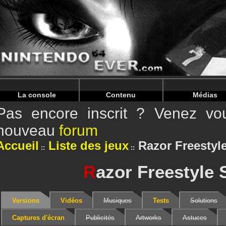
Warning
: Undefined array key "HTTP_REFERER" in
/home/
Warning
: Undefined array key "HTTP_REFERER" in
/home/
La console
Contenu
Médias
Pas encore inscrit ? Venez vou
nouveau
forum
Accueil
Liste des jeux
Razor Freestyl
R
azor Freestyle 
Versions
Vidéos
Musiques
Tests
Solutions
Captures d'écran
Publicités
Artworks
Astuces