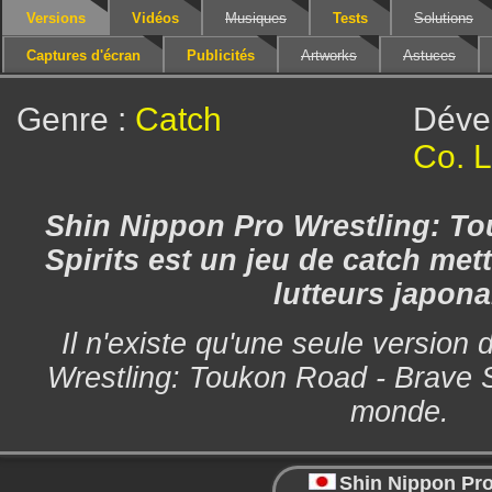
Versions
Vidéos
Musiques
Tests
Solutions
Captures d'écran
Publicités
Artworks
Astuces
Genre :
Catch
Déve
Co. L
Shin Nippon Pro Wrestling: To
Spirits est un jeu de catch met
lutteurs japona
Il n'existe qu'une seule version
Wrestling: Toukon Road - Brave Sp
monde.
Shin Nippon Pr