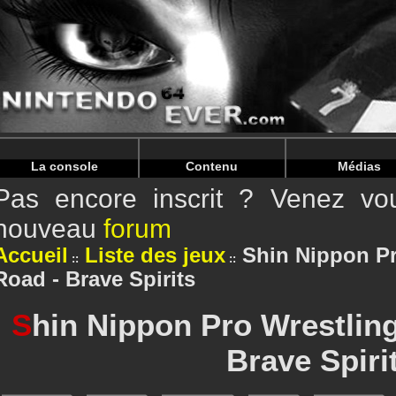
Warning
: Undefined array key "HTTP_REFERER" in
/home/
Warning
: Undefined array key "HTTP_REFERER" in
/home/
La console
Contenu
Médias
Pas encore inscrit ? Venez vou
nouveau
forum
Accueil
Liste des jeux
Shin Nippon Pr
Road - Brave Spirits
S
hin Nippon Pro Wrestlin
Brave Spiri