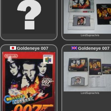
LordSuprachris
Goldeneye 007
Goldeneye 007
LordSuprachris