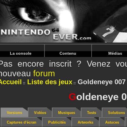
Warning
: Undefined array key "HTTP_REFERER" in
/home/
Warning
: Undefined array key "HTTP_REFERER" in
/home/
La console
Contenu
Médias
Pas encore inscrit ? Venez vou
nouveau
forum
Accueil
Liste des jeux
Goldeneye 007
G
oldeneye 
Versions
Vidéos
Musiques
Tests
Solutions
Captures d'écran
Publicités
Artworks
Astuces