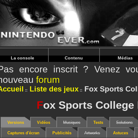
Warning
: Undefined array key "HTTP_REFERER" in
/home/
Warning
: Undefined array key "HTTP_REFERER" in
/home/
La console
Contenu
Médias
Pas encore inscrit ? Venez vou
nouveau
forum
Accueil
Liste des jeux
Fox Sports Col
F
ox Sports College
Versions
Vidéos
Musiques
Tests
Solutions
Captures d'écran
Publicités
Artworks
Astuces