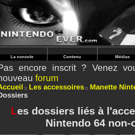
Warning
: Undefined array key "HTTP_REFERER" in
/home/
Warning
: Undefined array key "HTTP_REFERER" in
/home/
La console
Contenu
Médias
Pas encore inscrit ? Venez vou
nouveau
forum
Accueil
Les accessoires
Manette Nint
Dossiers
L
es dossiers liés à l'acc
Nintendo 64 non-of