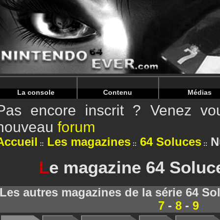
Warning
: Undefined array key "HTTP_REFERER" in
/home/
Warning
: Undefined array key "HTTP_REFERER" in
/home/
La console
Contenu
Médias
Pas encore inscrit ? Venez vou
nouveau
forum
Accueil
Les magazines
64 Soluces
N
L
e magazine 64 Soluce
Les autres magazines de la série 64 So
7
-
8
-
9