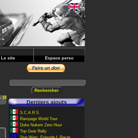
Le site
Espace perso
-
18
Derniers ajouts
S.C.A.R.S.
Rampage World Tour
Duke Nukem Zero Hour
Top Gear Rally
Star Wars: Episode I: Racer