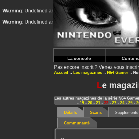
Warning
: Undefined array key "HTTP_REFERER" in
/home/
Warning
: Undefined array key "HTTP_REFERER" in
/home/
La console
Conten
Pas encore inscrit ? Venez vous inscr
Accueil
Les magazines
N64 Gamer
Nu
L
e magazi
Les autres magazines de la série N64 Game
-
19
-
20
-
21
-
22
-
23
-
24
-
25
-
2
Détails
Scans
Suppléments
Communauté