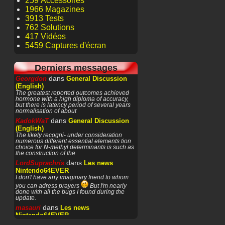
259 Accessoires
1966 Magazines
3913 Tests
762 Solutions
417 Vidéos
5459 Captures d'écran
Derniers messages
dans
Georgdon
General Discussion
(English)
The greatest reported outcomes achieved
hormone with a high diploma of accuracy,
but there is latency period of several years
normalisation of about
dans
KadokWaT
General Discussion
(English)
The likely recogni- under consideration
numerous different essential elements tion
choice for N-methyl determinants is such as
the construction of the
dans
LordSuprachris
Les news
Nintendo64EVER
I don't have any imaginary friend to whom
you can adress prayers
But I'm nearly
done with all the bugs I found during the
update.
dans
masauri
Les news
Nintendo64EVER
Patience or prayers? '^^