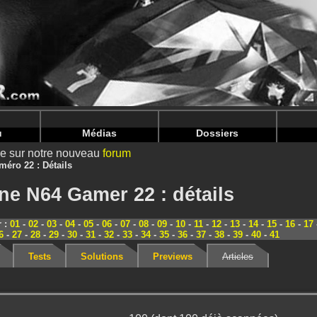
nintendoju/www/Magazine-Details.php
on line
70
nintendoju/www/Magazine-Details.php
on line
74
u
Médias
Dossiers
ire sur notre nouveau
forum
méro 22 : Détails
ne N64 Gamer 22 : détails
r :
01
-
02
-
03
-
04
-
05
-
06
-
07
-
08
-
09
-
10
-
11
-
12
-
13
-
14
-
15
-
16
-
17
6
-
27
-
28
-
29
-
30
-
31
-
32
-
33
-
34
-
35
-
36
-
37
-
38
-
39
-
40
-
41
Tests
Solutions
Previews
Articles