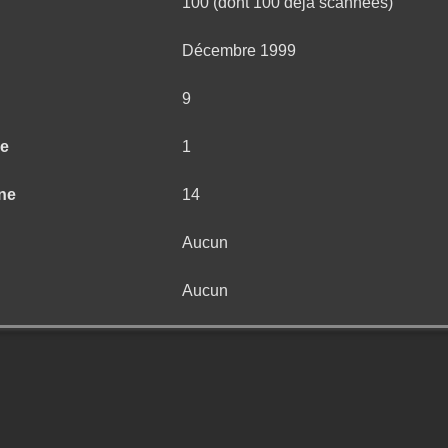
100 (dont 100 déjà scannées)
Décembre 1999
9
ne
1
ne
14
Aucun
Aucun