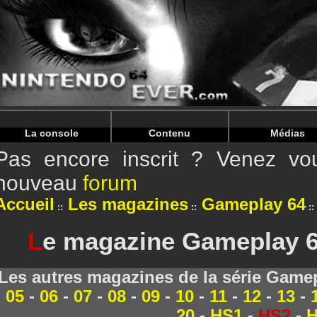
Warning
: Undefined array key "HTTP_REFERER" in
/home/
Warning
: Undefined array key "HTTP_REFERER" in
/home/
La console
Contenu
Médias
Pas encore inscrit ? Venez vou
nouveau
forum
Accueil
Les magazines
Gameplay 64
L
e magazine Gameplay 64
Les autres magazines de la série Game
05
-
06
-
07
-
08
-
09
-
10
-
11
-
12
-
13
-
20
-
HS1
-
HS2
-
H