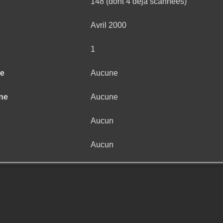
148 (dont 4 déjà scannées)
Avril 2000
1
ne
Aucune
ne
Aucune
Aucun
Aucun