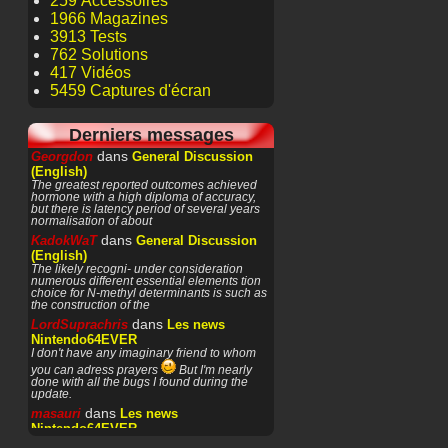
259 Accessoires
1966 Magazines
3913 Tests
762 Solutions
417 Vidéos
5459 Captures d'écran
Derniers messages
dans
Georgdon
General Discussion
(English)
The greatest reported outcomes achieved
hormone with a high diploma of accuracy,
but there is latency period of several years
normalisation of about
dans
KadokWaT
General Discussion
(English)
The likely recogni- under consideration
numerous different essential elements tion
choice for N-methyl determinants is such as
the construction of the
dans
LordSuprachris
Les news
Nintendo64EVER
I don't have any imaginary friend to whom
you can adress prayers
But I'm nearly
done with all the bugs I found during the
update.
dans
masauri
Les news
Nintendo64EVER
Patience or prayers? '^^