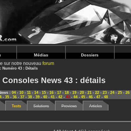
nintendoju/www/Magazine-Details.php
on line
70
nintendoju/www/Magazine-Details.php
on line
74
u
Médias
Dossiers
ire sur notre nouveau
forum
Numéro 43 : Détails
 Consoles News 43 : détails
 News :
04
-
10
-
11
-
14
-
15
-
16
-
17
-
18
-
19
-
20
-
21
-
22
-
23
-
24
-
25
-
26
4
-
35
-
36
-
37
-
38
-
39
-
40
-
41
-
42
-
43
-
44
-
45
-
46
-
47
-
48
Tests
Solutions
Previews
Articles