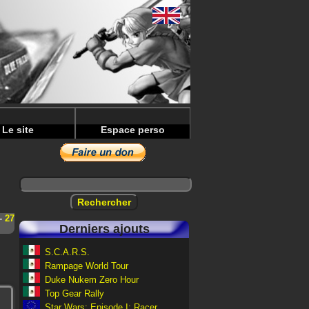
Le site
Espace perso
-
27
Derniers ajouts
S.C.A.R.S.
Rampage World Tour
Duke Nukem Zero Hour
Top Gear Rally
Star Wars: Episode I: Racer