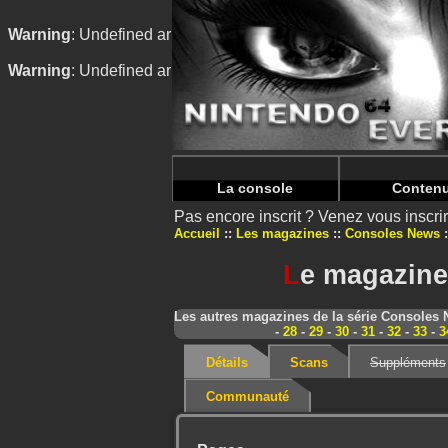
Warning
: Undefined array key "HTTP_REFERER" in
/home/
Warning
: Undefined array key "HTTP_REFERER" in
/home/
La console
Conten
Pas encore inscrit ? Venez vous inscr
Accueil
Les magazines
Consoles News
L
e magazine
Les autres magazines de la série Consoles
-
28
-
29
-
30
-
31
-
32
-
33
-
3
Détails
Scans
Suppléments
Communauté