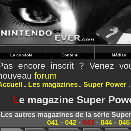
Warning
: Undefined array key "HTTP_REFERER" in
/home/
Warning
: Undefined array key "HTTP_REFERER" in
/home/
La console
Contenu
Médias
Pas encore inscrit ? Venez vou
nouveau
forum
Accueil
Les magazines
Super Power
L
e magazine Super Power
Les autres magazines de la série Supe
041
-
042
-
043
-
044
-
045