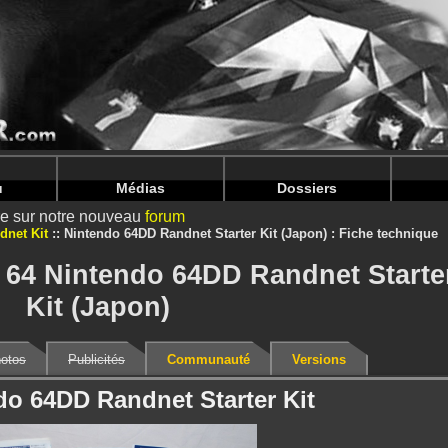
intendoju/www/Bundle-Details.php
on line
71
intendoju/www/Bundle-Details.php
on line
75
u
Médias
Dossiers
ire sur notre nouveau
forum
dnet Kit
Nintendo 64DD Randnet Starter Kit (Japon) : Fiche technique
 64 Nintendo 64DD Randnet Starte
Kit (Japon)
otos
Publicités
Communauté
Versions
do 64DD Randnet Starter Kit