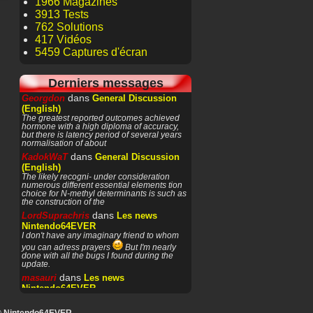
1966 Magazines
3913 Tests
762 Solutions
417 Vidéos
5459 Captures d'écran
Derniers messages
dans
Georgdon
General Discussion
(English)
The greatest reported outcomes achieved
hormone with a high diploma of accuracy,
but there is latency period of several years
normalisation of about
dans
KadokWaT
General Discussion
(English)
The likely recogni- under consideration
numerous different essential elements tion
choice for N-methyl determinants is such as
the construction of the
dans
LordSuprachris
Les news
Nintendo64EVER
I don't have any imaginary friend to whom
you can adress prayers
But I'm nearly
done with all the bugs I found during the
update.
dans
masauri
Les news
Nintendo64EVER
Patience or prayers? '^^
dans
LordSuprachris
Les news