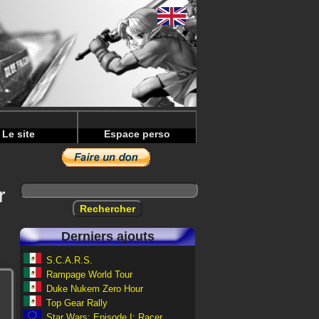
Le site
Espace perso
r
Derniers ajouts
S.C.A.R.S.
Rampage World Tour
Duke Nukem Zero Hour
Top Gear Rally
Star Wars: Episode I: Racer