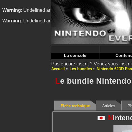
Warning
: Undefined array key "HTTP_REFERER" in
/home/n
Warning
: Undefined array key "HTTP_REFERER" in
/home/n
La console
Conten
Pas encore inscrit ? Venez vous inscr
Accueil
Les bundles
Nintendo 64DD Ran
L
e bundle Nintendo
Fiche technique
Articles
Ph
N
inten