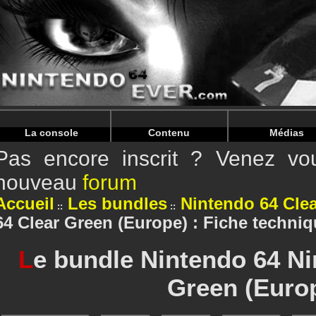
Warning
: Undefined array key "HTTP_REFERER" in
/home/n
Warning
: Undefined array key "HTTP_REFERER" in
/home/n
La console
Contenu
Médias
Pas encore inscrit ? Venez vou
nouveau
forum
Accueil
Les bundles
Nintendo 64 Cle
64 Clear Green (Europe) : Fiche techni
L
e bundle Nintendo 64 Ni
Green (Euro