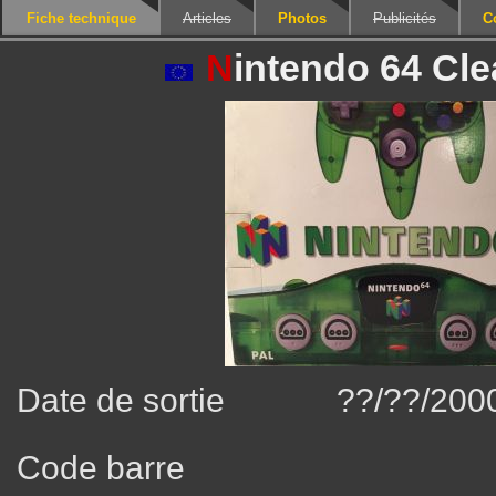
Fiche technique
Articles
Photos
Publicités
C
N
intendo 64 Cle
Date de sortie
??/??/200
Code barre