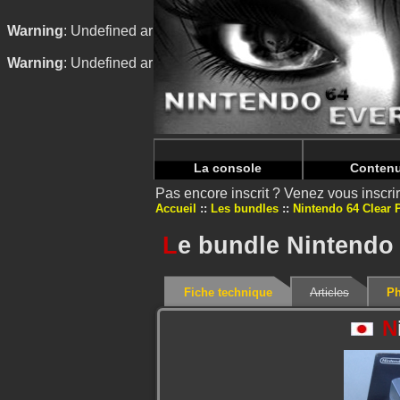
Warning
: Undefined array key "HTTP_REFERER" in
/home/n
Warning
: Undefined array key "HTTP_REFERER" in
/home/n
La console
Conten
Pas encore inscrit ? Venez vous inscr
Accueil
Les bundles
Nintendo 64 Clear 
L
e bundle Nintendo 
Fiche technique
Articles
Ph
N