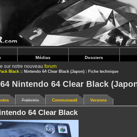
intendoju/www/Bundle-Details.php
on line
71
intendoju/www/Bundle-Details.php
on line
75
u
Médias
Dossiers
ire sur notre nouveau
forum
Pack Black
Nintendo 64 Clear Black (Japon) : Fiche technique
64 Nintendo 64 Clear Black (Japon
otos
Publicités
Communauté
Versions
intendo 64 Clear Black