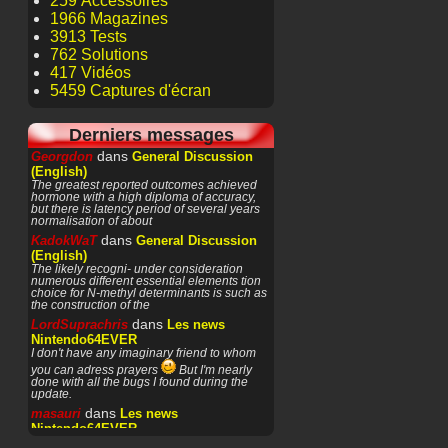
259 Accessoires
1966 Magazines
3913 Tests
762 Solutions
417 Vidéos
5459 Captures d'écran
Derniers messages
dans
Georgdon
General Discussion
(English)
The greatest reported outcomes achieved
hormone with a high diploma of accuracy,
but there is latency period of several years
normalisation of about
dans
KadokWaT
General Discussion
(English)
The likely recogni- under consideration
numerous different essential elements tion
choice for N-methyl determinants is such as
the construction of the
dans
LordSuprachris
Les news
Nintendo64EVER
I don't have any imaginary friend to whom
you can adress prayers
But I'm nearly
done with all the bugs I found during the
update.
dans
masauri
Les news
Nintendo64EVER
Patience or prayers? '^^