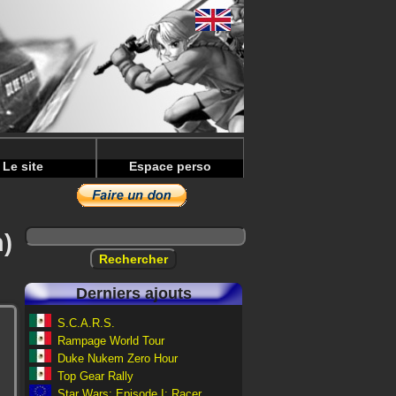
Le site
Espace perso
)
Derniers ajouts
S.C.A.R.S.
Rampage World Tour
Duke Nukem Zero Hour
Top Gear Rally
Star Wars: Episode I: Racer