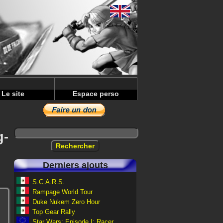
Le site
Espace perso
g-
Derniers ajouts
S.C.A.R.S.
Rampage World Tour
Duke Nukem Zero Hour
Top Gear Rally
Star Wars: Episode I: Racer