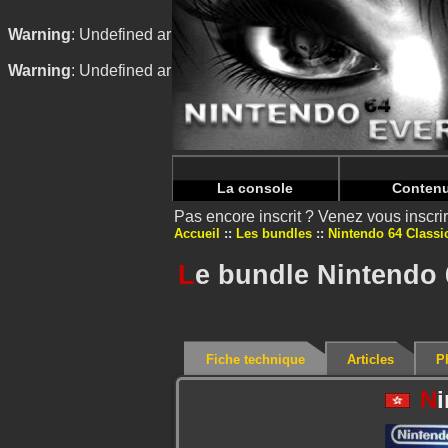
Warning
: Undefined array key "HTTP_REFERER" in
/home/n
Warning
: Undefined array key "HTTP_REFERER" in
/home/n
La console
Conten
Pas encore inscrit ? Venez vous inscr
Accueil
Les bundles
Nintendo 64 Classi
L
e bundle Nintendo 
Fiche technique
Articles
P
N