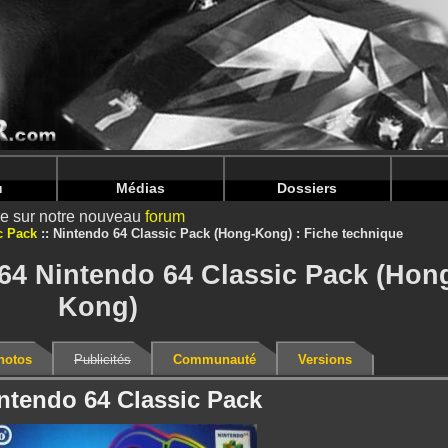
intendoju/www/Bundle-Details.php
on line
71
intendoju/www/Bundle-Details.php
on line
75
u
Médias
Dossiers
ire sur notre nouveau
forum
c Pack
Nintendo 64 Classic Pack (Hong-Kong) : Fiche technique
64 Nintendo 64 Classic Pack (Hon
Kong)
hotos
Publicités
Communauté
Versions
intendo 64 Classic Pack