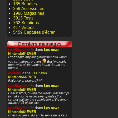
165 Bundles
259 Accessoires
1966 Magazines
3913 Tests
762 Solutions
417 Vidéos
5459 Captures d'écran
Derniers messages
dans
LordSuprachris
Les news
Nintendo64EVER
I don't have any imaginary friend to whom
you can adress prayers
But I'm nearly
done with all the bugs I found during the
update.
dans
masauri
Les news
Nintendo64EVER
Patience or prayers? '^^
dans
LordSuprachris
Les news
Nintendo64EVER
Dear visitors, during the week I will attempt
to make some necessary updates that
cannot wait for the completion of the long-
awaited V3 of the site.
dans
LordSuprachris
Les news
Nintendo64EVER
Chers visiteurs, durant la semaine je vais