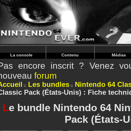
Warning
: Undefined array key "HTTP_REFERER" in
/home/n
Warning
: Undefined array key "HTTP_REFERER" in
/home/n
La console
Contenu
Médias
Pas encore inscrit ? Venez vou
nouveau
forum
Accueil
Les bundles
Nintendo 64 Cla
Classic Pack (États-Unis) : Fiche techn
L
e bundle Nintendo 64 Nin
Pack (États-U