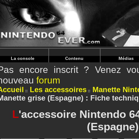
Warning
: Undefined array key "HTTP_REFERER" in
/home/n
Warning
: Undefined array key "HTTP_REFERER" in
/home/n
La console
Contenu
Médias
Pas encore inscrit ? Venez vou
nouveau
forum
Accueil
Les accessoires
Manette Ninte
Manette grise (Espagne) : Fiche techni
L
'accessoire Nintendo 6
(Espagne)