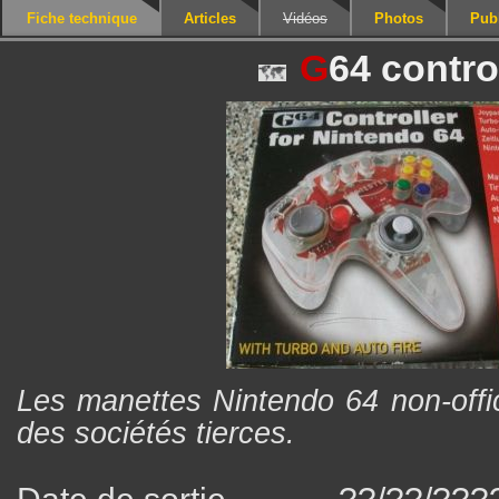
Fiche technique
Articles
Vidéos
Photos
Publ
G
64 contro
Les manettes Nintendo 64 non-offic
des sociétés tierces.