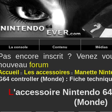
Warning
: Undefined array key "HTTP_REFERER" in
/home/n
Warning
: Undefined array key "HTTP_REFERER" in
/home/n
La console
Contenu
Médias
Pas encore inscrit ? Venez vou
nouveau
forum
Accueil
Les accessoires
Manette Nint
G64 controller (Monde) : Fiche techniq
L
'accessoire Nintendo 64
(Monde)