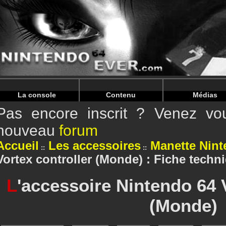
Warning
: Undefined array key "HTTP_REFERER" in
/home/n
Warning
: Undefined array key "HTTP_REFERER" in
/home/n
La console
Contenu
Médias
Pas encore inscrit ? Venez vou
nouveau
forum
Accueil
Les accessoires
Manette Nint
Vortex controller (Monde) : Fiche techn
L
'accessoire Nintendo 64 
(Monde)