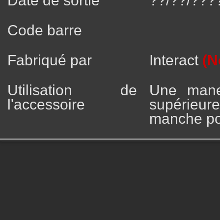
Date de sortie
??/??/???
Code barre
Fabriqué par
Interact
(N
Utilisation de
Une manet
l'accessoire
supérieu
manche pou