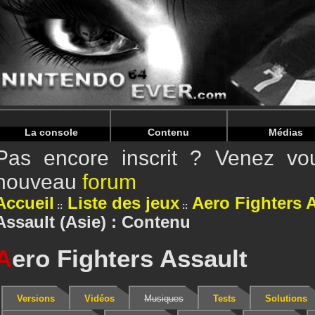
Warning
: Undefined array key "HTTP_REFERER" in
/home/
Warning
: Undefined array key "HTTP_REFERER" in
/home/
La console
Contenu
Médias
Pas encore inscrit ? Venez vou
nouveau
forum
Accueil
Liste des jeux
Aero Fighters 
Assault (Asie) : Contenu
A
ero Fighters Assault
Versions
Vidéos
Musiques
Tests
Solutions