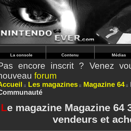
Warning
: Undefined array key "HTTP_REFERER" in
/home/
Warning
: Undefined array key "HTTP_REFERER" in
/home/
La console
Contenu
Médias
Pas encore inscrit ? Venez vou
nouveau
forum
Accueil
Les magazines
Magazine 64
Communauté
L
e magazine Magazine 64 3
vendeurs et ach