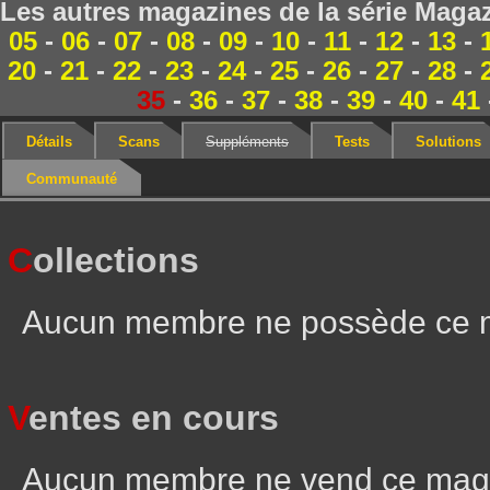
Les autres magazines de la série Magaz
05
-
06
-
07
-
08
-
09
-
10
-
11
-
12
-
13
-
20
-
21
-
22
-
23
-
24
-
25
-
26
-
27
-
28
-
35
-
36
-
37
-
38
-
39
-
40
-
41
Détails
Scans
Suppléments
Tests
Solutions
Communauté
C
ollections
Aucun membre ne possède ce 
V
entes en cours
Aucun membre ne vend ce mag