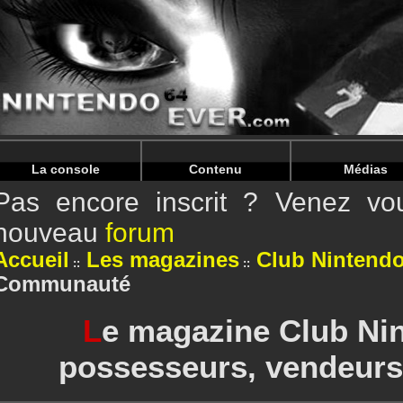
Warning
: Undefined array key "HTTP_REFERER" in
/home/
Warning
: Undefined array key "HTTP_REFERER" in
/home/
La console
Contenu
Médias
Pas encore inscrit ? Venez vou
nouveau
forum
Accueil
Les magazines
Club Nintend
Communauté
L
e magazine Club Nin
possesseurs, vendeurs