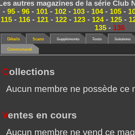
Les autres magazines de la série Club 
-
95
-
96
-
101
-
102
-
103
-
104
-
105
-
1
115
-
116
-
121
-
122
-
123
-
124
-
125
-
1
135
-
136
Détails
Scans
Suppléments
Tests
Solutions
Communauté
C
ollections
Aucun membre ne possède ce 
V
entes en cours
Aucun membre ne vend ce mag