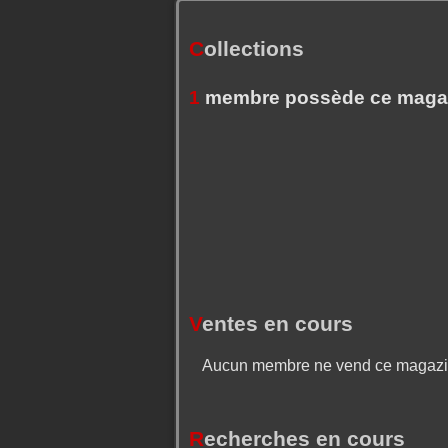
C
ollections
1
membre possède ce maga
V
entes en cours
Aucun membre ne vend ce magaz
R
echerches en cours