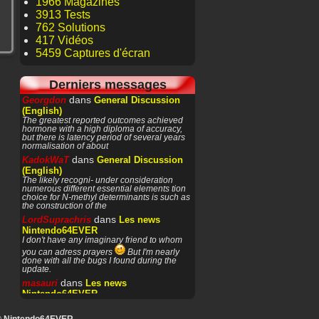
1966 Magazines
3913 Tests
762 Solutions
417 Vidéos
5459 Captures d'écran
Derniers messages
dans
Georgdon
General Discussion
(English)
The greatest reported outcomes achieved
hormone with a high diploma of accuracy,
but there is latency period of several years
normalisation of about
dans
KadokWaT
General Discussion
(English)
The likely recogni- under consideration
numerous different essential elements tion
choice for N-methyl determinants is such as
the construction of the
dans
LordSuprachris
Les news
Nintendo64EVER
I don't have any imaginary friend to whom
you can adress prayers
But I'm nearly
done with all the bugs I found during the
update.
dans
masauri
Les news
Nintendo64EVER
Patience or prayers? '^^
dans
LordSuprachris
Les news