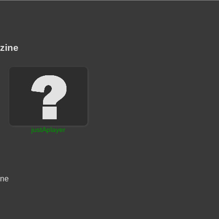
zine
justAplayer
ine