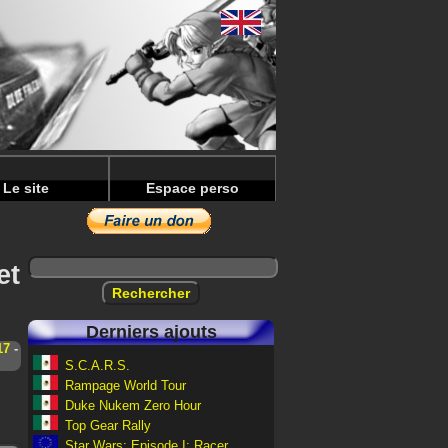
Le site
Espace perso
et
Derniers ajouts
17
-
S.C.A.R.S.
Rampage World Tour
Duke Nukem Zero Hour
Top Gear Rally
Star Wars: Episode I: Racer