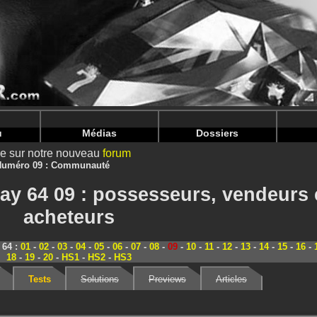
nintendoju/www/Magazine-Communaute.php
on line
70
nintendoju/www/Magazine-Communaute.php
on line
74
u
Médias
Dossiers
ire sur notre nouveau
forum
Numéro 09 : Communauté
y 64 09 : possesseurs, vendeurs 
acheteurs
 64 :
01
-
02
-
03
-
04
-
05
-
06
-
07
-
08
-
09
-
10
-
11
-
12
-
13
-
14
-
15
-
16
-
18
-
19
-
20
-
HS1
-
HS2
-
HS3
Tests
Solutions
Previews
Articles