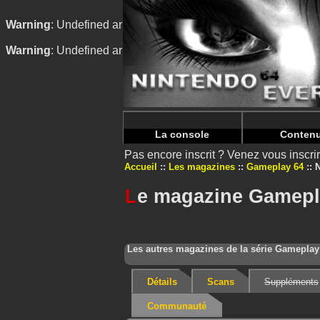
Warning
: Undefined array key "HTTP_REFERER" in
/home/
Warning
: Undefined array key "HTTP_REFERER" in
/home/
La console
Conten
Pas encore inscrit ? Venez vous inscr
Accueil
Les magazines
Gameplay 64
L
e magazine Gamepla
Les autres magazines de la série Gameplay
Détails
Scans
Suppléments
Communauté