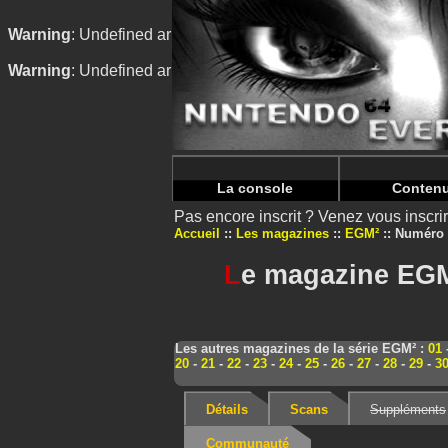
Warning
: Undefined array key "HTTP_REFERER" in
/home/
Warning
: Undefined array key "HTTP_REFERER" in
/home/
La console
Conten
Pas encore inscrit ? Venez vous inscr
Accueil
Les magazines
EGM²
Numéro 
L
e magazine EGM
Les autres magazines de la série EGM² :
01
20
-
21
-
22
-
23
-
24
-
25
-
26
-
27
-
28
-
29
-
3
Détails
Scans
Suppléments
Communauté