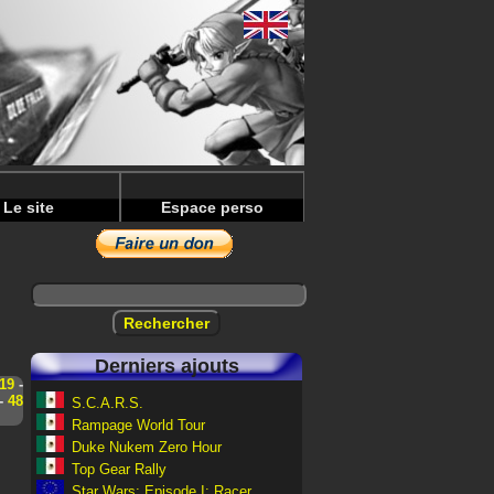
Le site
Espace perso
Derniers ajouts
19
-
-
48
S.C.A.R.S.
Rampage World Tour
Duke Nukem Zero Hour
Top Gear Rally
Star Wars: Episode I: Racer