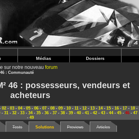
nintendoju/www/Magazine-Communaute.php
on line
70
nintendoju/www/Magazine-Communaute.php
on line
74
u
Médias
Dossiers
ire sur notre nouveau
forum
46 : Communauté
² 46 : possesseurs, vendeurs et
acheteurs
-
02
-
03
-
04
-
05
-
06
-
07
-
08
-
09
-
10
-
11
-
12
-
13
-
14
-
15
-
16
-
17
-
18
-
0
-
31
-
32
-
33
-
34
-
35
-
36
-
37
-
38
-
39
-
40
-
41
-
42
-
43
-
44
-
45
-
46
-
47
-
49
Tests
Solutions
Previews
Articles