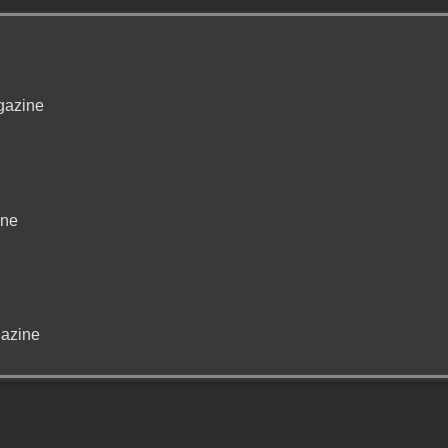
gazine
ine
azine