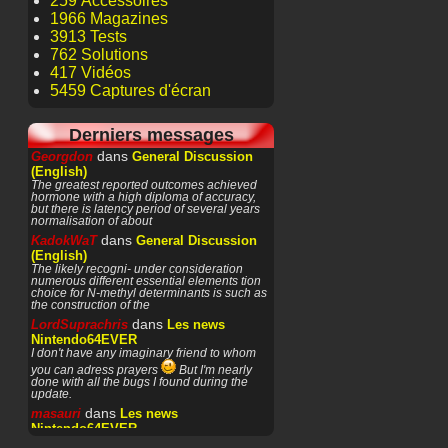
259 Accessoires
1966 Magazines
3913 Tests
762 Solutions
417 Vidéos
5459 Captures d'écran
Derniers messages
dans
Georgdon
General Discussion
(English)
The greatest reported outcomes achieved
hormone with a high diploma of accuracy,
but there is latency period of several years
normalisation of about
dans
KadokWaT
General Discussion
(English)
The likely recogni- under consideration
numerous different essential elements tion
choice for N-methyl determinants is such as
the construction of the
dans
LordSuprachris
Les news
Nintendo64EVER
I don't have any imaginary friend to whom
you can adress prayers
But I'm nearly
done with all the bugs I found during the
update.
dans
masauri
Les news
Nintendo64EVER
Patience or prayers? '^^