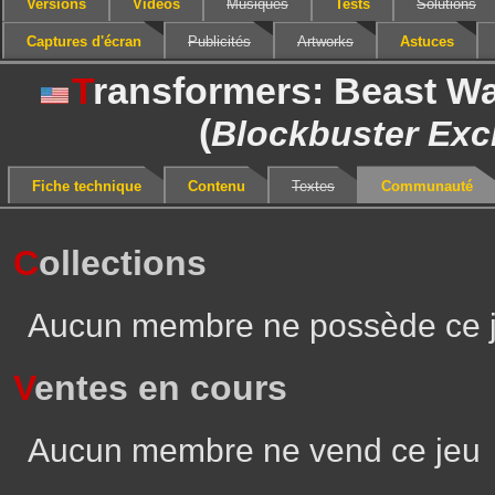
Versions
Vidéos
Musiques
Tests
Solutions
Captures d'écran
Publicités
Artworks
Astuces
T
ransformers: Beast W
(
Blockbuster Exc
Fiche technique
Contenu
Textes
Communauté
C
ollections
Aucun membre ne possède ce 
V
entes en cours
Aucun membre ne vend ce jeu