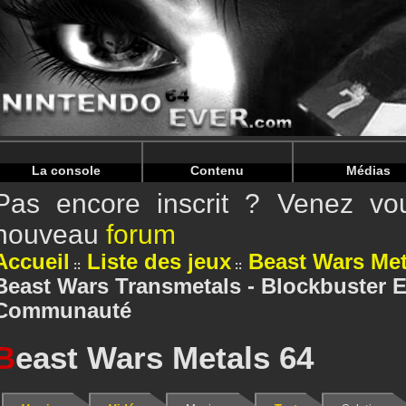
Warning
: Undefined array key "HTTP_REFERER" in
/home/
Warning
: Undefined array key "HTTP_REFERER" in
/home/
La console
Contenu
Médias
Pas encore inscrit ? Venez vou
nouveau
forum
Accueil
Liste des jeux
Beast Wars Met
Beast Wars Transmetals - Blockbuster Ex
Communauté
B
east Wars Metals 64