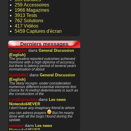
259 Accessoires
1966 Magazines
3913 Tests
762 Solutions
417 Vidéos
5459 Captures d'écran
Derniers messages
dans
Georgdon
General Discussion
(English)
The greatest reported outcomes achieved
hormone with a high diploma of accuracy,
but there is latency period of several years
normalisation of about
dans
KadokWaT
General Discussion
(English)
The likely recogni- under consideration
numerous different essential elements tion
choice for N-methyl determinants is such as
the construction of the
dans
LordSuprachris
Les news
Nintendo64EVER
I don't have any imaginary friend to whom
you can adress prayers
But I'm nearly
done with all the bugs I found during the
update.
dans
masauri
Les news
Nintendo64EVER