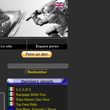
Le site
Espace perso
Derniers ajouts
S.C.A.R.S.
Rampage World Tour
Duke Nukem Zero Hour
Top Gear Rally
Star Wars: Episode I: Racer