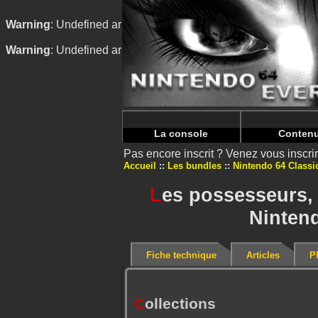
Warning
: Undefined array key "HTTP_REFERER" in
/home/
Warning
: Undefined array key "HTTP_REFERER" in
/home/
La console
Conten
Pas encore inscrit ? Venez vous inscr
Accueil
Les bundles
Nintendo 64 Classi
L
es possesseurs,
Nintend
Fiche technique
Articles
P
C
ollections