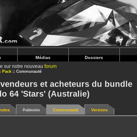
nintendoju/www/Bundle-Communaute.php
on line
71
nintendoju/www/Bundle-Communaute.php
on line
75
u
Médias
Dossiers
ire sur notre nouveau
forum
c Pack
Communauté
 vendeurs et acheteurs du bundle
o 64 'Stars' (Australie)
hotos
Publicités
Communauté
Versions