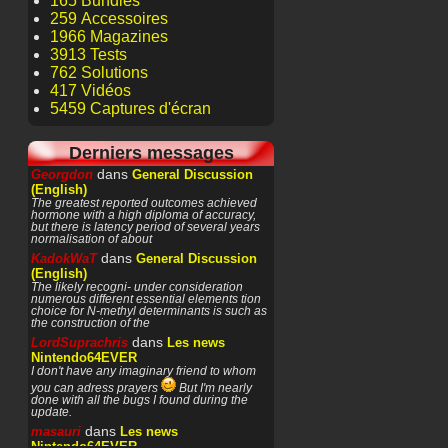
165 Bundles
259 Accessoires
1966 Magazines
3913 Tests
762 Solutions
417 Vidéos
5459 Captures d'écran
Derniers messages
dans
Georgdon
General Discussion
(English)
The greatest reported outcomes achieved
hormone with a high diploma of accuracy,
but there is latency period of several years
normalisation of about
dans
KadokWaT
General Discussion
(English)
The likely recogni- under consideration
numerous different essential elements tion
choice for N-methyl determinants is such as
the construction of the
dans
LordSuprachris
Les news
Nintendo64EVER
I don't have any imaginary friend to whom
you can adress prayers
But I'm nearly
done with all the bugs I found during the
update.
dans
masauri
Les news
Nintendo64EVER