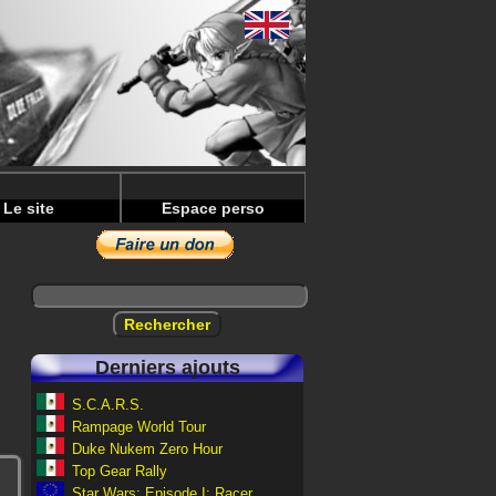
Le site
Espace perso
Derniers ajouts
S.C.A.R.S.
Rampage World Tour
Duke Nukem Zero Hour
Top Gear Rally
Star Wars: Episode I: Racer