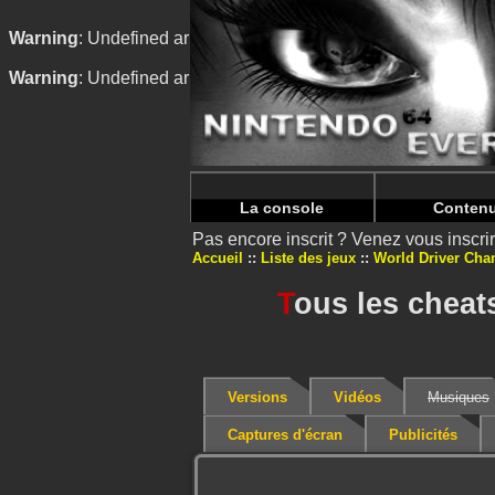
Warning
: Undefined array key "HTTP_REFERER" in
/home/
Warning
: Undefined array key "HTTP_REFERER" in
/home/
La console
Conten
Pas encore inscrit ? Venez vous inscr
Accueil
Liste des jeux
World Driver Ch
T
ous les cheat
Versions
Vidéos
Musiques
Captures d'écran
Publicités