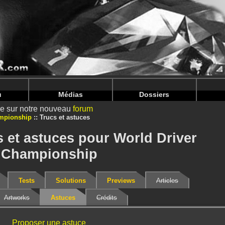
nintendoju/www/Cheats-V2.php
on line
73
nintendoju/www/Cheats-V2.php
on line
77
u
Médias
Dossiers
ire sur notre nouveau
forum
ampionship
Trucs et astuces
s et astuces pour World Driver
Championship
Tests
Solutions
Previews
Articles
Artworks
Astuces
Crédits
Proposer une astuce