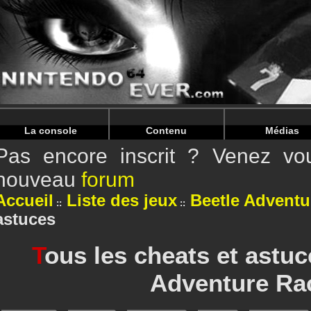
Warning
: Undefined array key "HTTP_REFERER" in
/home/
Warning
: Undefined array key "HTTP_REFERER" in
/home/
La console
Contenu
Médias
Pas encore inscrit ? Venez vou
nouveau
forum
Accueil
Liste des jeux
Beetle Adventu
astuces
T
ous les cheats et astuc
Adventure Ra