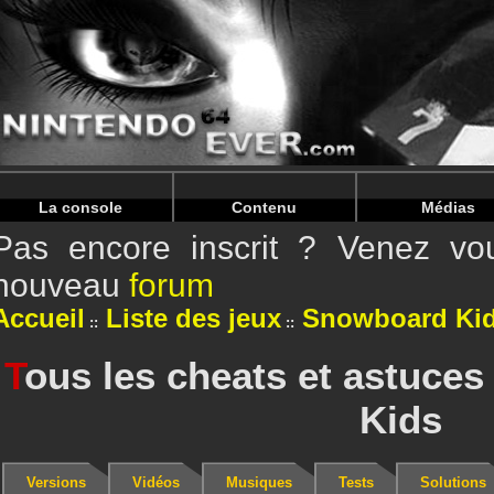
Warning
: Undefined array key "HTTP_REFERER" in
/home/
Warning
: Undefined array key "HTTP_REFERER" in
/home/
La console
Contenu
Médias
Pas encore inscrit ? Venez vou
nouveau
forum
Accueil
Liste des jeux
Snowboard Ki
T
ous les cheats et astuce
Kids
Versions
Vidéos
Musiques
Tests
Solutions