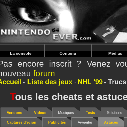
Warning
: Undefined array key "HTTP_REFERER" in
/home/
Warning
: Undefined array key "HTTP_REFERER" in
/home/
La console
Contenu
Médias
Pas encore inscrit ? Venez vou
nouveau
forum
Accueil
Liste des jeux
NHL '99
Trucs
T
ous les cheats et astuc
Versions
Vidéos
Musiques
Tests
Solutions
Captures d'écran
Publicités
Artworks
Astuces