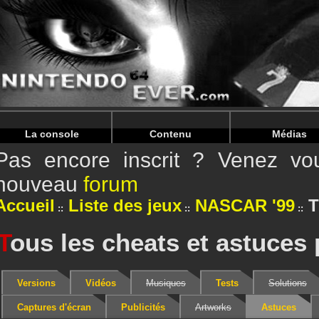
Warning
: Undefined array key "HTTP_REFERER" in
/home/
Warning
: Undefined array key "HTTP_REFERER" in
/home/
La console
Contenu
Médias
Pas encore inscrit ? Venez vou
nouveau
forum
Accueil
Liste des jeux
NASCAR '99
T
T
ous les cheats et astuce
Versions
Vidéos
Musiques
Tests
Solutions
Captures d'écran
Publicités
Artworks
Astuces