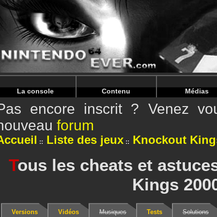
Warning
: Undefined array key "HTTP_REFERER" in
/home/
Warning
: Undefined array key "HTTP_REFERER" in
/home/
La console
Contenu
Médias
Pas encore inscrit ? Venez vou
nouveau
forum
Accueil
Liste des jeux
Knockout King
T
ous les cheats et astuc
Kings 200
Versions
Vidéos
Musiques
Tests
Solutions