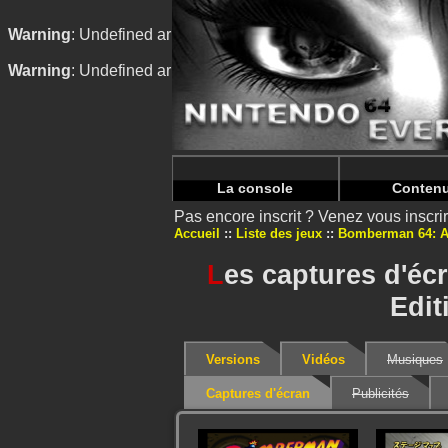
Warning
: Undefined array key "HTTP_REFERER" in
/home/
Warning
: Undefined array key "HTTP_REFERER" in
/home/
La console
Conten
Pas encore inscrit ? Venez vous inscr
Accueil
Liste des jeux
Bomberman 64: A
L
es captures d'é
Edit
Versions
Vidéos
Musiques
Captures d'écran
Publicités