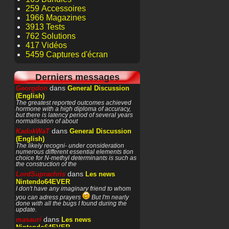
259 Accessoires
1966 Magazines
3913 Tests
762 Solutions
417 Vidéos
5459 Captures d'écran
Derniers messages
dans
Georgdon
General Discussion
(English)
The greatest reported outcomes achieved
hormone with a high diploma of accuracy,
but there is latency period of several years
normalisation of about
dans
KadokWaT
General Discussion
(English)
The likely recogni- under consideration
numerous different essential elements tion
choice for N-methyl determinants is such as
the construction of the
dans
LordSuprachris
Les news
Nintendo64EVER
I don't have any imaginary friend to whom
you can adress prayers
But I'm nearly
done with all the bugs I found during the
update.
dans
masauri
Les news
Nintendo64EVER