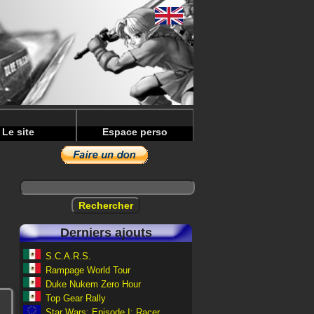
Le site
Espace perso
Derniers ajouts
S.C.A.R.S.
Rampage World Tour
Duke Nukem Zero Hour
Top Gear Rally
Star Wars: Episode I: Racer