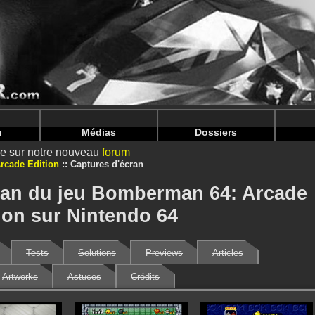
nintendoju/www/Photos-Jeux-V2.php
on line
92
nintendoju/www/Photos-Jeux-V2.php
on line
96
u
Médias
Dossiers
ire sur notre nouveau
forum
rcade Edition
Captures d'écran
cran du jeu Bomberman 64: Arcade
ion sur Nintendo 64
Tests
Solutions
Previews
Articles
Artworks
Astuces
Crédits