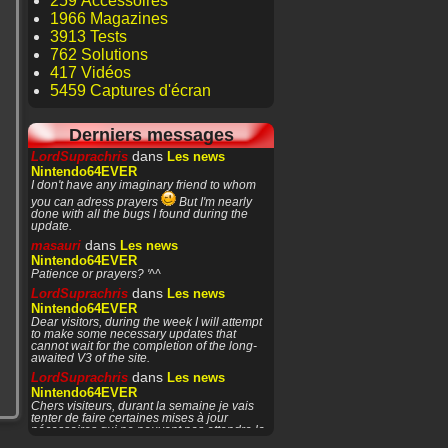
259 Accessoires
1966 Magazines
3913 Tests
762 Solutions
417 Vidéos
5459 Captures d'écran
Derniers messages
dans
LordSuprachris
Les news
Nintendo64EVER
I don't have any imaginary friend to whom
you can adress prayers
But I'm nearly
done with all the bugs I found during the
update.
dans
masauri
Les news
Nintendo64EVER
Patience or prayers? '^^
dans
LordSuprachris
Les news
Nintendo64EVER
Dear visitors, during the week I will attempt
to make some necessary updates that
cannot wait for the completion of the long-
awaited V3 of the site.
dans
LordSuprachris
Les news
Nintendo64EVER
Chers visiteurs, durant la semaine je vais
tenter de faire certaines mises à jour
nécessaires qui ne peuvent pas attendre la
finalisation de