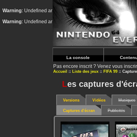
Warning
: Undefined array key "HTTP_REFERER" in
/home/
Warning
: Undefined array key "HTTP_REFERER" in
/home/
La console
Conten
Pas encore inscrit ? Venez vous inscr
Accueil
Liste des jeux
FIFA 99
Capture
L
es captures d'écr
Versions
Vidéos
Musiques
Captures d'écran
Publicités