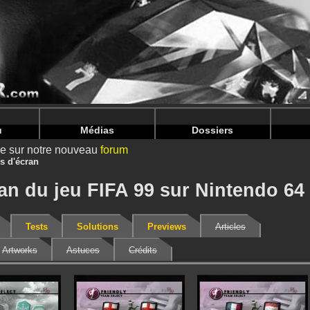
nintendoju/www/Photos-Jeux-V2.php
on line
92
nintendoju/www/Photos-Jeux-V2.php
on line
96
u
Médias
Dossiers
ire sur notre nouveau
forum
s d'écran
an du jeu FIFA 99 sur Nintendo 64
Tests
Solutions
Previews
Articles
Artworks
Astuces
Crédits