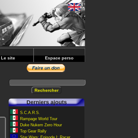
Le site
Espace perso
Derniers ajouts
S.C.A.R.S.
Rampage World Tour
Duke Nukem Zero Hour
Top Gear Rally
Star Wars: Episode I: Racer