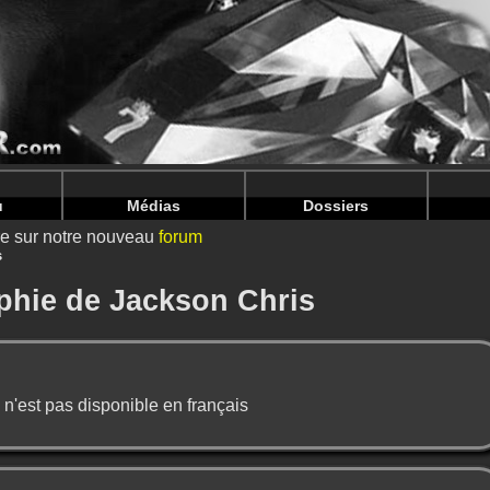
intendoju/www/Personnalite-Details.php
on line
69
intendoju/www/Personnalite-Details.php
on line
73
u
Médias
Dossiers
ire sur notre nouveau
forum
s
phie de Jackson Chris
 n'est pas disponible en français