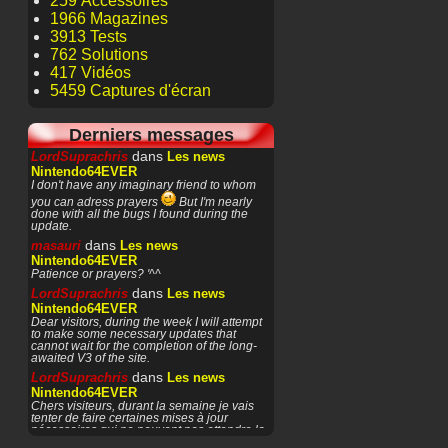
259 Accessoires
1966 Magazines
3913 Tests
762 Solutions
417 Vidéos
5459 Captures d'écran
Derniers messages
dans
LordSuprachris
Les news
Nintendo64EVER
I don't have any imaginary friend to whom
you can adress prayers
But I'm nearly
done with all the bugs I found during the
update.
dans
masauri
Les news
Nintendo64EVER
Patience or prayers? '^^
dans
LordSuprachris
Les news
Nintendo64EVER
Dear visitors, during the week I will attempt
to make some necessary updates that
cannot wait for the completion of the long-
awaited V3 of the site.
dans
LordSuprachris
Les news
Nintendo64EVER
Chers visiteurs, durant la semaine je vais
tenter de faire certaines mises à jour
nécessaires qui ne peuvent pas attendre la
finalisation de