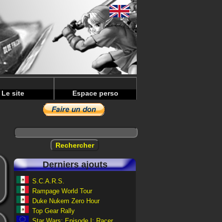
Le site
Espace perso
Derniers ajouts
S.C.A.R.S.
Rampage World Tour
Duke Nukem Zero Hour
Top Gear Rally
Star Wars: Episode I: Racer