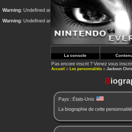
Warning
: Undefined array key "HTTP_REFERER" in
/home/n
Warning
: Undefined array key "HTTP_REFERER" in
/home/n
La console
Conten
Pas encore inscrit ? Venez vous inscr
Accueil
Les personnalités
Jackson Chri
B
iogra
Pays : États-Unis
La biographie de cette personnalité