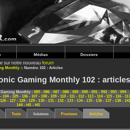
nintendoju/www/Magazine-Dossiers.php
on line
70
nintendoju/www/Magazine-Dossiers.php
on line
74
u
Médias
Dossiers
ire sur notre nouveau
forum
ng Monthly
Numéro 102 : Articles
onic Gaming Monthly 102 : article
c Gaming Monthly :
085
-
086
-
087
-
088
-
089
-
090
-
091
-
092
-
093
-
094
-
-
104
-
105
-
106
-
107
-
108
-
109
-
110
-
111
-
112
-
113
-
114
-
115
-
116
-
11
126
-
127
-
128
-
129
-
130
-
131
-
132
-
133
-
134
-
135
-
136
-
137
-
138
-
14
144
-
HS
-
HS
Tests
Solutions
Previews
Articles