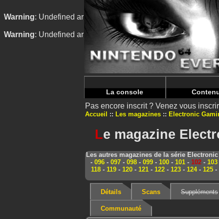
Warning
: Undefined array key "HTTP_REFERER" in
/home/
Warning
: Undefined array key "HTTP_REFERER" in
/home/
La console
Conten
Pas encore inscrit ? Venez vous inscr
Accueil
Les magazines
Electronic Gami
L
e magazine Electr
Les autres magazines de la série Electroni
-
096
-
097
-
098
-
099
-
100
-
101
-
102
-
103
118
-
119
-
120
-
121
-
122
-
123
-
124
-
125
-
Détails
Scans
Suppléments
Communauté