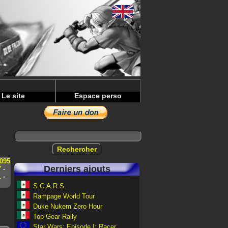
Le site
Espace perso
s
095
Derniers ajouts
7
-
1
-
S.C.A.R.S.
Rampage World Tour
Duke Nukem Zero Hour
Top Gear Rally
Star Wars: Episode I: Racer