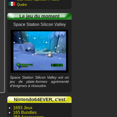
Quake
Le jeu du moment
Space Station Silicon Valley
Space Station Silicon Valley est un
jeu de plate-formes agrémenté
d'énigmes à résoudre.
Nintendo64EVER, c'est
1693 Jeux
165 Bundles