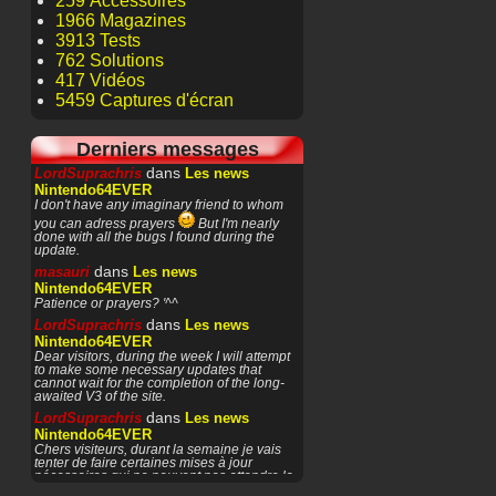
259 Accessoires
1966 Magazines
3913 Tests
762 Solutions
417 Vidéos
5459 Captures d'écran
Derniers messages
dans
LordSuprachris
Les news
Nintendo64EVER
I don't have any imaginary friend to whom
you can adress prayers
But I'm nearly
done with all the bugs I found during the
update.
dans
masauri
Les news
Nintendo64EVER
Patience or prayers? '^^
dans
LordSuprachris
Les news
Nintendo64EVER
Dear visitors, during the week I will attempt
to make some necessary updates that
cannot wait for the completion of the long-
awaited V3 of the site.
dans
LordSuprachris
Les news
Nintendo64EVER
Chers visiteurs, durant la semaine je vais
tenter de faire certaines mises à jour
nécessaires qui ne peuvent pas attendre la
finalisation de