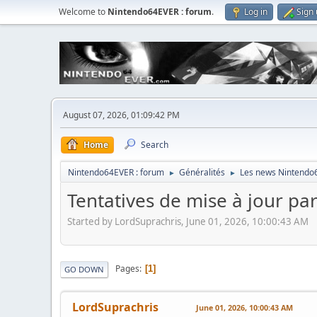
Welcome to
Nintendo64EVER : forum
.
Log in
Sign
August 07, 2026, 01:09:42 PM
Home
Search
Nintendo64EVER : forum
Généralités
Les news Nintendo
►
►
Tentatives de mise à jour part
Started by LordSuprachris, June 01, 2026, 10:00:43 AM
Pages
1
GO DOWN
LordSuprachris
June 01, 2026, 10:00:43 AM