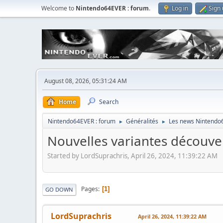
Welcome to
Nintendo64EVER : forum
.
Log in
Sign
August 08, 2026, 05:31:24 AM
Home
Search
Nintendo64EVER : forum
Généralités
Les news Nintendo
►
►
Nouvelles variantes découve
Started by LordSuprachris, April 26, 2024, 11:39:22 AM
Pages
1
GO DOWN
LordSuprachris
April 26, 2024, 11:39:22 AM