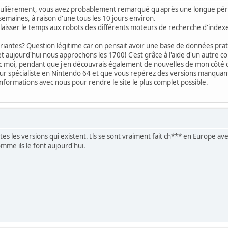
régulièrement, vous avez probablement remarqué qu'après une longue péri
semaines, à raison d'une tous les 10 jours environ.
 laisser le temps aux robots des différents moteurs de recherche d'indexer
ariantes? Question légitime car on pensait avoir une base de données pra
et aujourd'hui nous approchons les 1700! C'est grâce à l'aide d'un autre 
c moi, pendant que j'en découvrais également de nouvelles de mon côté du
eur spécialiste en Nintendo 64 et que vous repérez des versions manquant
 informations avec nous pour rendre le site le plus complet possible.
tes les versions qui existent. Ils se sont vraiment fait ch*** en Europe avec
mme ils le font aujourd'hui.