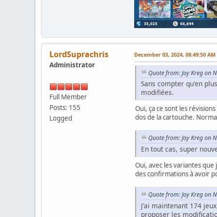
LordSuprachris
December 03, 2024, 08:49:50 AM
Administrator
Quote from: Joy Kreg on 
Sans compter qu'en plus,
modifiées.
Full Member
Posts: 155
Oui, ça ce sont les révision
dos de la cartouche. Normale
Logged
Quote from: Joy Kreg on 
En tout cas, super nouv
Oui, avec les variantes que j
des confirmations à avoir p
Quote from: Joy Kreg on 
J'ai maintenant 174 jeu
proposer les modificati