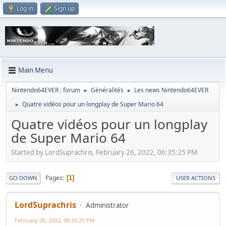
Log in
Sign up
Main Menu
Nintendo64EVER : forum
Généralités
Les news Nintendo64EVER
►
►
Quatre vidéos pour un longplay de Super Mario 64
►
Quatre vidéos pour un longplay
de Super Mario 64
Started by LordSuprachris, February 26, 2022, 06:35:25 PM
Pages
1
GO DOWN
USER ACTIONS
LordSuprachris
Administrator
February 26, 2022, 06:35:25 PM